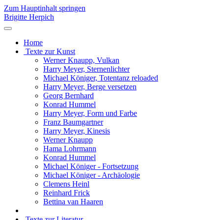
Zum Hauptinhalt springen
Brigitte Herpich
Home
Texte zur Kunst
Werner Knaupp, Vulkan
Harry Meyer, Sternenlichter
Michael Königer, Totentanz reloaded
Harry Meyer, Berge versetzen
Georg Bernhard
Konrad Hummel
Harry Meyer, Form und Farbe
Franz Baumgartner
Harry Meyer, Kinesis
Werner Knaupp
Hama Lohrmann
Konrad Hummel
Michael Königer - Fortsetzung
Michael Königer - Archäologie
Clemens Heinl
Reinhard Frick
Bettina van Haaren
Texte zur Literatur