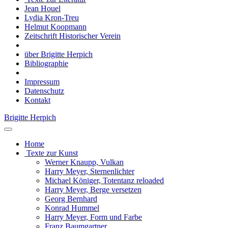
Jean Houel
Lydia Kron-Treu
Helmut Koopmann
Zeitschrift Historischer Verein
über Brigitte Herpich
Bibliographie
Impressum
Datenschutz
Kontakt
Brigitte Herpich
Home
Texte zur Kunst
Werner Knaupp, Vulkan
Harry Meyer, Sternenlichter
Michael Königer, Totentanz reloaded
Harry Meyer, Berge versetzen
Georg Bernhard
Konrad Hummel
Harry Meyer, Form und Farbe
Franz Baumgartner