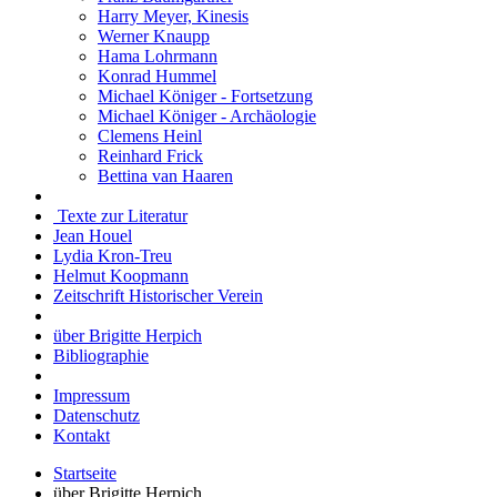
Harry Meyer, Kinesis
Werner Knaupp
Hama Lohrmann
Konrad Hummel
Michael Königer - Fortsetzung
Michael Königer - Archäologie
Clemens Heinl
Reinhard Frick
Bettina van Haaren
Texte zur Literatur
Jean Houel
Lydia Kron-Treu
Helmut Koopmann
Zeitschrift Historischer Verein
über Brigitte Herpich
Bibliographie
Impressum
Datenschutz
Kontakt
Startseite
über Brigitte Herpich