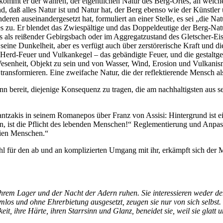
mmt er der wahren, der eigentlichen Natur des Berg-Ortes, an welchem 
 daß alles Natur ist und Natur hat, der Berg ebenso wie der Künstler 
en auseinandergesetzt hat, formuliert an einer Stelle, es sei „die Natu
zu. Er blendet das Zwiespältige und das Doppeldeutige der Berg-Natu
 als reißender Gebirgsbach oder im Aggregatzustand des Gletscher-Eises
seine Dunkelheit, aber es verfügt auch über zerstörerische Kraft und 
Herd-Feuer und Vulkankegel – das gebändigte Feuer, und die gestaltge
senheit, Objekt zu sein und von Wasser, Wind, Erosion und Vulkanism
 transformieren. Eine zweifache Natur, die der reflektierende Mensch 
bereit, diejenige Konsequenz zu tragen, die am nachhaltigsten aus se
Kazantzakis in seinem Romanepos über Franz von Assisi: Hintergrund is
en, ist die Pflicht des lebenden Menschen!“ Reglementierung und Anpas
freien Menschen.“
efühl für den ab und an komplizierten Umgang mit ihr, erkämpft sich 
n ihrem Lager und der Nacht der Adern ruhen. Sie interessieren weder
mlos und ohne Ehrerbietung ausgesetzt, zeugen sie nur von sich selbst
t, ihre Härte, ihren Starrsinn und Glanz, beneidet sie, weil sie glatt