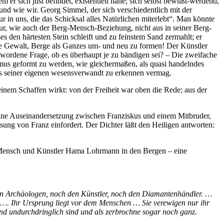
er sich just befindet, existentiell nahe; sich selbst bewußt-werdend,
und wie wir. Georg Simmel, der sich verschiedentlich mit der
r in uns, die das Schicksal alles Natürlichen miterlebt“. Man könnte
r, wie auch der Berg-Mensch-Beziehung, nicht aus in seiner Berg-
 den härtesten Stein schleift und zu feinstem Sand zermahlt; er
die Gewalt, Berge als Ganzes um- und neu zu formen! Der Künstler
wordene Frage, ob es überhaupt je zu bändigen sei? – Die zweifache
us geformt zu werden, wie gleichermaßen, als quasi handelndes
als seiner eigenen wesensverwandt zu erkennen vermag.
inem Schaffen wirkt: von der Freiheit war oben die Rede; aus der
t eine Auseinandersetzung zwischen Franziskus und einem Mitbruder,
sung von Franz einfordert. Der Dichter läßt den Heiligen antworten:
der Mensch und Künstler Hama Lohrmann in den Bergen – eine
 den Archäologen, noch den Künstler, noch den Diamantenhändler. …
. …. Ihr Ursprung liegt vor dem Menschen … Sie verewigen nur ihr
 und undurchdringlich sind und als zerbrochne sogar noch ganz.