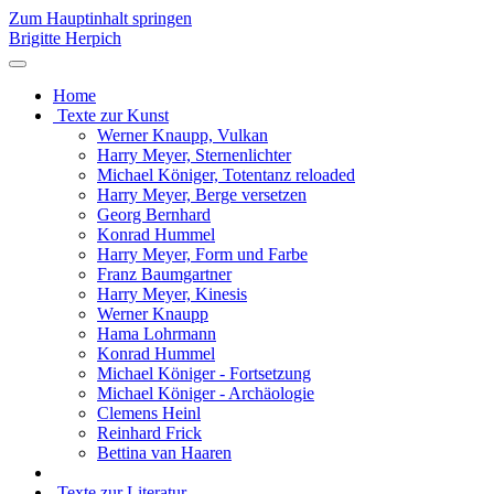
Zum Hauptinhalt springen
Brigitte Herpich
Home
Texte zur Kunst
Werner Knaupp, Vulkan
Harry Meyer, Sternenlichter
Michael Königer, Totentanz reloaded
Harry Meyer, Berge versetzen
Georg Bernhard
Konrad Hummel
Harry Meyer, Form und Farbe
Franz Baumgartner
Harry Meyer, Kinesis
Werner Knaupp
Hama Lohrmann
Konrad Hummel
Michael Königer - Fortsetzung
Michael Königer - Archäologie
Clemens Heinl
Reinhard Frick
Bettina van Haaren
Texte zur Literatur