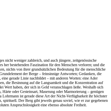
s nicht weniger zahlreich, und auch jüngere, zeitgenössische
ers her bestehenden Faszination für den Menschen verloren; und die
n, nichts von ihrer grundsätzlichen Bedeutung für die menschliche
as Grundelement der Berge – feinsinnige Antworten; Gedanken, die
eine gerade Linie nachbildet – mit anderen Worten: eine Ader
ben, die Besinnung auf die Langsamkeit und die Konzentration auf
lei Wert haben, der sich in Geld veranschlagen ließe. Weshalb sich
twa, Härte oder Gesteinsart, Maserung oder Marmorierung – genügen
a Lohrmann ist gerade diese Art der Nicht-Verfügbarkeit ihr höchster
h, spirituell. Der Berg gibt jeweils genau soviel, wie er zur gegebenen
luten Anspruchslosigkeit eine ebenso absolute Freiheit.