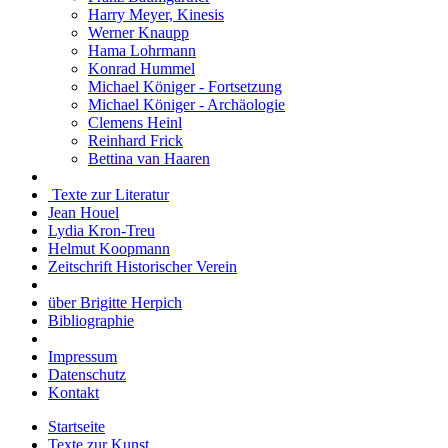
Harry Meyer, Kinesis
Werner Knaupp
Hama Lohrmann
Konrad Hummel
Michael Königer - Fortsetzung
Michael Königer - Archäologie
Clemens Heinl
Reinhard Frick
Bettina van Haaren
Texte zur Literatur
Jean Houel
Lydia Kron-Treu
Helmut Koopmann
Zeitschrift Historischer Verein
über Brigitte Herpich
Bibliographie
Impressum
Datenschutz
Kontakt
Startseite
Texte zur Kunst