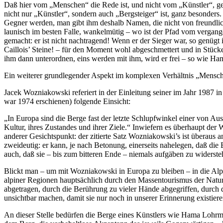
Daß hier vom „Menschen“ die Rede ist, und nicht vom „Künstler“, ge
nicht nur „Künstler“, sondern auch „Bergsteiger“ ist, ganz besonders
Gegner werden, man gibt ihm deshalb Namen, die nicht von freundlic
launisch im besten Falle, wankelmütig – wo ist der Pfad vom vergang
gemacht: er ist nicht nachtragend! Wenn er der Sieger war, so genügt
Caillois’ Steine! – für den Moment wohl abgeschmettert und in Stück
ihm dann unterordnen, eins werden mit ihm, wird er frei – so wie H
Ein weiterer grundlegender Aspekt im komplexen Verhältnis „Mensc
Jacek Wozniakowski referiert in der Einleitung seiner im Jahr 1987 i
war 1974 erschienen) folgende Einsicht:
„In Europa sind die Berge fast der letzte Schlupfwinkel einer von A
Kultur, ihres Zustandes und ihrer Ziele.“ Inwiefern es überhaupt der W
anderer Gesichtspunkt: der zitierte Satz Wozniakowski’s ist überaus am
zweideutig: er kann, je nach Betonung, einerseits nahelegen, daß die B
auch, daß sie – bis zum bitteren Ende – niemals aufgäben zu widersteh
Blickt man – um mit Wozniakowski in Europa zu bleiben – in die Alp
alpiner Regionen hauptsächlich durch den Massentourismus der Natur zu
abgetragen, durch die Berührung zu vieler Hände abgegriffen, durch 
unsichtbar machen, damit sie nur noch in unserer Erinnerung existiere
An dieser Stelle bedürfen die Berge eines Künstlers wie Hama Lohr