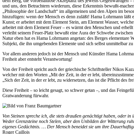
dem Berg, die vorbehaltlose Akzeptanz des jeweils Gegenwärtigen – ko
und uns, den Betrachtern wiederum, diese Erkenntnis bewußt-machend,
„Philosophie der Landschaft“ im allgemeinen und den Alpen im besonder
hinzufügen: wenn der Mensch es denn zuläßt! Hama Lohrmann läßt es 
Kunst; er arbeitet mit dem Element Stein, am Element Wasser, welches
arbeitet mit dem Element Feuer – es wärmt den Menschen und erhellt 
verleiht seinem Feuer-Platz bewußt eine Aura der Schwebe zwischen 
Natur eben hat es Hama Lohrmann angetan: des Berges elementare We
Subjekt, die ihn umgebenden Elemente und sich selbst unmittelbar zu
Vor allem anderen jedoch ist der Mensch und Künstler Hama Lohrmann 
Freiheit aber entsteht Verantwortung!
Von der Freiheit spricht auch der griechische Schriftsteller Nikos 
welcher mit den Worten „Mit der Zeit, in der er lebt, übereinzustimm
„Sich der Zeit, in der er lebt, zu widersetzen, das ist die Pflicht des 
Diese Freiheit – so leicht gesagt, so schwer getan –, und das Feing
Gratwanderung fürwahr.
Von Steinen spreche ich, die stets draußen genächtigt haben, oder i
Weder Grenzsteine noch Stelen, aber den Unbilden der Witterung ruh
eigenes Gedächtnis. … Der Mensch beneidet sie um ihre Dauerhaftigkei
Roger Caillois