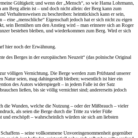
llgemeine Gültigkeit; und wenn der „Mensch“, so wie Hama Lohrmann,
 am Berg allein ist – und doch nicht allein: der Berg kann zum
nd Verhaltensweisen zu beschreiben: heimtückisch kann er sein,
– eine „menschliche“ Eigenschaft jedoch hat er sich nicht zu eigen
rückt, sein Bemühen um den Anstieg wird – man erinnere sich an Roger
 ganzer bestehen bleiben, und wiederkommen zum Berg. Wird er sich
rf hier noch der Erwähnung.
hte des Berges in der europäischen Neuzeit“ (das polnische Original
s zur völligen Vernichtung. Die Berge werden zum Prüfstand unserer
 Natur seien, mag dahingestellt bleiben; wesentlich ist hier ein
ntion des Autors widerspiegelt – in jedem Falle ist der Satz
auchen ließen, bis sie völlig vernichtet sind; andererseits jedoch
ch die Wunden, welche die Nutzung – oder der Mißbrauch – vieler
druck, als seien die Berge durch die Tritte zu vieler Füße
 und erschöpft – wahrscheinlich würden sie sich am liebsten
hen Schaffens – seine vollkommene Unvoreingenommenheit gegenüber