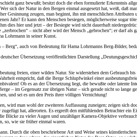
schieht ganz bewußt; besitzt doch die eben formulierte Erkenntnis a
. Wer sich der Natur in den Bergen einmal ausgesetzt hat, weiß, daß man
her Gesinnung zeugen, man beginnt, ihn mit menschlichen Attributen u
enen Jahr? Er kann den Menschen besiegen, möglicherweise sogar töten 
 ihm dies hier und jetzt – der Besiegte wird nicht dauerhaft niederged
e „zerbrochen“ – nicht aber wird der Mensch „gebrochen“; er darf als
ama Lohrmann in seiner Kunst.
h – Berg“, auch von Bedeutung für Hama Lohrmanns Berg-Bilder, beda
n deutscher Übersetzung veröffentlichten Darstellung „Deutungsgeschic
usbeutung freien, einer wilden Natur. Sie widerstehen dem Gebrauch bi
ahrheit entspricht, daß die Berge Schlupfwinkel einer ausbeutungsfreien
bivalent! Ob es an der Übersetzung liegt, die bewußte oder latente Inte
erge – im Gegensatz zur übrigen Natur – sich gerade nicht so lange gebr
en, und sei es um den Preis ihrer völligen Vernichtung!
en, wird man wohl der zweiteren Auffassung zuneigen; zeigen sich do
gefügt hat, allerorten. Es ergreift den mitfühlenden Betrachter ein Ein
die Blicke zu vieler Augen und unzähliger Kamera-Objektive verbraucht
n, so, wie sie früher einmal waren.
mann. Durch die oben beschriebene Art und Weise seines künstlerisc