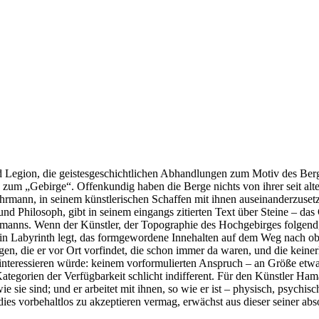
 Legion, die geistesgeschichtlichen Abhandlungen zum Motiv des Berge
 zum „Gebirge“. Offenkundig haben die Berge nichts von ihrer seit alt
rmann, in seinem künstlerischen Schaffen mit ihnen auseinanderzusetze
 und Philosoph, gibt in seinem eingangs zitierten Text über Steine – d
anns. Wenn der Künstler, der Topographie des Hochgebirges folgend, 
 ein Labyrinth legt, das formgewordene Innehalten auf dem Weg nach o
gen, die er vor Ort vorfindet, die schon immer da waren, und die keiner
cht interessieren würde: keinem vorformulierten Anspruch – an Größe e
ategorien der Verfügbarkeit schlicht indifferent. Für den Künstler Ham
e sie sind; und er arbeitet mit ihnen, so wie er ist – physisch, psychisc
es vorbehaltlos zu akzeptieren vermag, erwächst aus dieser seiner abso