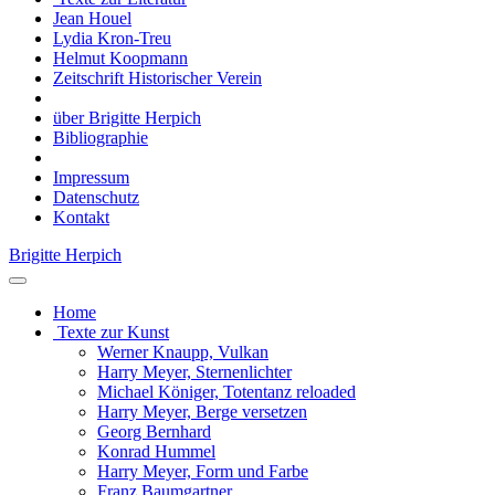
Jean Houel
Lydia Kron-Treu
Helmut Koopmann
Zeitschrift Historischer Verein
über Brigitte Herpich
Bibliographie
Impressum
Datenschutz
Kontakt
Brigitte Herpich
Home
Texte zur Kunst
Werner Knaupp, Vulkan
Harry Meyer, Sternenlichter
Michael Königer, Totentanz reloaded
Harry Meyer, Berge versetzen
Georg Bernhard
Konrad Hummel
Harry Meyer, Form und Farbe
Franz Baumgartner