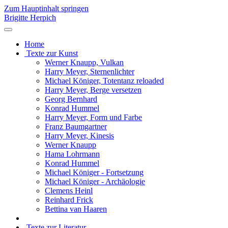
Zum Hauptinhalt springen
Brigitte Herpich
Home
Texte zur Kunst
Werner Knaupp, Vulkan
Harry Meyer, Sternenlichter
Michael Königer, Totentanz reloaded
Harry Meyer, Berge versetzen
Georg Bernhard
Konrad Hummel
Harry Meyer, Form und Farbe
Franz Baumgartner
Harry Meyer, Kinesis
Werner Knaupp
Hama Lohrmann
Konrad Hummel
Michael Königer - Fortsetzung
Michael Königer - Archäologie
Clemens Heinl
Reinhard Frick
Bettina van Haaren
Texte zur Literatur