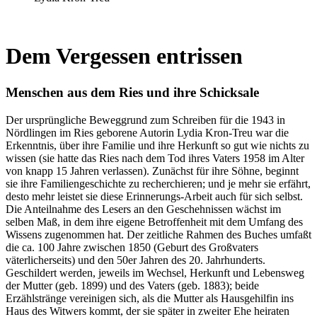
Dem Vergessen entrissen
Menschen aus dem Ries und ihre Schicksale
Der ursprüngliche Beweggrund zum Schreiben für die 1943 in
Nördlingen im Ries geborene Autorin Lydia Kron-Treu war die
Erkenntnis, über ihre Familie und ihre Herkunft so gut wie nichts zu
wissen (sie hatte das Ries nach dem Tod ihres Vaters 1958 im Alter
von knapp 15 Jahren verlassen). Zunächst für ihre Söhne, beginnt
sie ihre Familiengeschichte zu recherchieren; und je mehr sie erfährt,
desto mehr leistet sie diese Erinnerungs-Arbeit auch für sich selbst.
Die Anteilnahme des Lesers an den Geschehnissen wächst im
selben Maß, in dem ihre eigene Betroffenheit mit dem Umfang des
Wissens zugenommen hat. Der zeitliche Rahmen des Buches umfaßt
die ca. 100 Jahre zwischen 1850 (Geburt des Großvaters
väterlicherseits) und den 50er Jahren des 20. Jahrhunderts.
Geschildert werden, jeweils im Wechsel, Herkunft und Lebensweg
der Mutter (geb. 1899) und des Vaters (geb. 1883); beide
Erzählstränge vereinigen sich, als die Mutter als Hausgehilfin ins
Haus des Witwers kommt, der sie später in zweiter Ehe heiraten