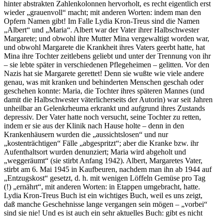
hinter abstrakten Zahlenkolonnen hervorholt, es recht eigentlich erst
wieder „grauenvoll“ macht; mit anderen Worten: indem man den
Opfern Namen gibt! Im Falle Lydia Kron-Treus sind die Namen
„Albert“ und „Maria“. Albert war der Vater ihrer Halbschwester
Margarete; und obwohl ihre Mutter Mina vergewaltigt worden war,
und obwohl Margarete die Krankheit ihres Vaters geerbt hatte, hat
Mina ihre Tochter zeitlebens geliebt und unter der Trennung von ihr
– sie lebte später in verschiedenen Pflegeheimen – gelitten. Vor den
Nazis hat sie Margarete gerettet! Denn sie wußte wie viele andere
genau, was mit kranken und behinderten Menschen geschah oder
geschehen konnte: Maria, die Tochter ihres späteren Mannes (und
damit die Halbschwester väterlicherseits der Autorin) war seit Jahren
unheilbar an Gelenkrheuma erkrankt und aufgrund ihres Zustands
depressiv. Der Vater hatte noch versucht, seine Tochter zu retten,
indem er sie aus der Klinik nach Hause holte – denn in den
Krankenhäusern wurden die „aussichtslosen“ und nur
„kostenträchtigen“ Fälle „abgespritzt“; aber die Kranke bzw. ihr
Aufenthaltsort wurden denunziert; Maria wird abgeholt und
„weggeräumt“ (sie stirbt Anfang 1942). Albert, Margaretes Vater,
stirbt am 6. Mai 1945 in Kaufbeuren, nachdem man ihn ab 1944 auf
„Entzugskost“ gesetzt, d. h. mit wenigen Löffeln Gemüse pro Tag
(!) „ernährt“, mit anderen Worten: in Etappen umgebracht, hatte.
Lydia Kron-Treus Buch ist ein wichtiges Buch, weil es uns zeigt,
daß manche Geschehnisse lange vergangen sein mögen – „vorbei“
sind sie nie! Und es ist auch ein sehr aktuelles Buch: gibt es nicht