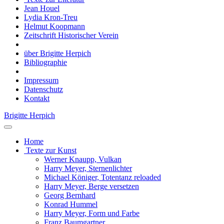
Jean Houel
Lydia Kron-Treu
Helmut Koopmann
Zeitschrift Historischer Verein
über Brigitte Herpich
Bibliographie
Impressum
Datenschutz
Kontakt
Brigitte Herpich
Home
Texte zur Kunst
Werner Knaupp, Vulkan
Harry Meyer, Sternenlichter
Michael Königer, Totentanz reloaded
Harry Meyer, Berge versetzen
Georg Bernhard
Konrad Hummel
Harry Meyer, Form und Farbe
Franz Baumgartner