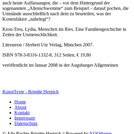
auch heute Auffassungen, die – vor dem Hintergrund der
sogenannten „Altenschwemme“ zum Beispiel – darauf pochen, die
Umstände ausschließlich nach dem zu beurteilen, was der
Kostenfaktor „nahelegt“?
Kron-Treu, Lydia, Menschen im Ries. Eine Familiengeschichte in
Zeiten der Unmenschlichkeit.
Literareon / Herbert Utz Verlag, München 2007.
ISBN 978-3-8316-1332-8, 312 Seiten, € 19,80
veröffentlicht im Januar 2008 in der Augsburger Allgemeinen
KunstTexte - Brigitte Herpich
Home
About
Kontakt
Impressum
Datenschutz
© Alle Rechte Brigitte Herpich // Powered by
YOOtheme
.