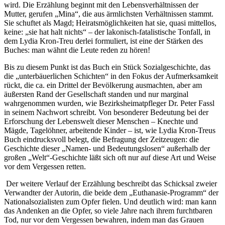
wird. Die Erzählung beginnt mit den Lebensverhältnissen der
Mutter, gerufen „Mina“, die aus ärmlichsten Verhältnissen stammt.
Sie schuftet als Magd; Heiratsmöglichkeiten hat sie, quasi mittellos,
keine: „sie hat halt nichts“ – der lakonisch-fatalistische Tonfall, in
dem Lydia Kron-Treu derlei formuliert, ist eine der Stärken des
Buches: man wähnt die Leute reden zu hören!
Bis zu diesem Punkt ist das Buch ein Stück Sozialgeschichte, das
die „unterbäuerlichen Schichten“ in den Fokus der Aufmerksamkeit
rückt, die ca. ein Drittel der Bevölkerung ausmachten, aber am
äußersten Rand der Gesellschaft standen und nur marginal
wahrgenommen wurden, wie Bezirksheimatpfleger Dr. Peter Fassl
in seinem Nachwort schreibt. Von besonderer Bedeutung bei der
Erforschung der Lebenswelt dieser Menschen – Knechte und
Mägde, Tagelöhner, arbeitende Kinder – ist, wie Lydia Kron-Treus
Buch eindrucksvoll belegt, die Befragung der Zeitzeugen: die
Geschichte dieser „Namen- und Bedeutungslosen“ außerhalb der
großen „Welt“-Geschichte läßt sich oft nur auf diese Art und Weise
vor dem Vergessen retten.
Der weitere Verlauf der Erzählung beschreibt das Schicksal zweier
Verwandter der Autorin, die beide dem „Euthanasie-Programm“ der
Nationalsozialisten zum Opfer fielen. Und deutlich wird: man kann
das Andenken an die Opfer, so viele Jahre nach ihrem furchtbaren
Tod, nur vor dem Vergessen bewahren, indem man das Grauen