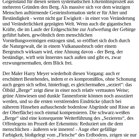
Gegenstand für diesen seinen systematischen Erkenntnisprozeß aus
mehreren Gründen den Berg. Als massive sich vor dem winzigen
Menschen auftürmende Gesteinsformation steht er für Alter und
Beständigkeit - wenn nicht gar Ewigkeit - in einer von Veränderung
und Veränderlichkeit geprägten Welt. Wenn auch die gigantischen
Kräfte, die im Laufe der Erdgeschichte zur Aufwerfung der Gebirge
geführt haben, gewöhnlich dem menschlichen
Vorstellungsvermögen entzogen sind, so eröffnet sich doch durch
die Naturgewalt, die in einem Vulkanausbruch oder einem
Bergrutsch wirksam wird, eine Ahnung davon - der Berg, der
beständige, wirft sein Innerstes nach außen und gibt es, zwar
erzwungenermaßen, dem Blick frei.
Der Maler Harry Meyer wiederholt diesen Vorgang: auch er
erschüttert Bestehendes, indem er es kompromißlos, ohne Schonung
auch gegen sich selbst, hinterfragt, es gleichermaßen „seziert“: das
Ölbild „Berge“ zeigt diese in einer noch relativ vertrauten Weise;
grüne Almwiesen und dunkle Tannenforste können noch assoziiert
werden, und so die ersten verstörenden Eindrücke (durch bei
näherem Hinsehen auftauchende bodenlose Abgründe und Risse an
der Oberfläche) noch einmal kompensieren. Die schwarz-weißen
„Berge“ sind eine konsequente Weiterführung des „Sezierens“, des
Offenlegens im Prozeß der Erkenntnis: Reduziert um die dem
menschlichen - äußeren wie inneren! - Auge eher gefällige
Farbigkeit, bloßgelegt vom „Fleische“ des Erdbodens, zeigen sie nur