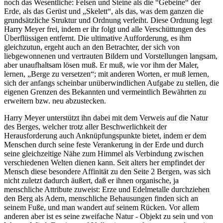
noch das Wesentliche: Felsen und Steine als die “Gebeine“ der
Erde, als das Gerüst und „Skelett“, als das, was dem ganzen die
grundsätzliche Struktur und Ordnung verleiht. Diese Ordnung legt
Harry Meyer frei, indem er ihr folgt und alle Verschüttungen des
Überflüssigen entfernt. Die ultimative Aufforderung, es ihm
gleichzutun, ergeht auch an den Betrachter, der sich von
liebgewonnenen und vertrauten Bildern und Vorstellungen langsam,
aber unaufhaltsam lösen muß. Er muß, wie vor ihm der Maler,
lernen, „Berge zu versetzen“; mit anderen Worten, er muß lernen,
sich der anfangs scheinbar unüberwindlichen Aufgabe zu stellen, die
eigenen Grenzen des Bekannten und vermeintlich Bewährten zu
erweitern bzw. neu abzustecken.
Harry Meyer unterstützt ihn dabei mit dem Verweis auf die Natur
des Berges, welcher trotz aller Beschwerlichkeit der
Herausforderung auch Anknüpfungspunkte bietet, indem er dem
Menschen durch seine feste Verankerung in der Erde und durch
seine gleichzeitige Nähe zum Himmel als Verbindung zwischen
verschiedenen Welten dienen kann. Seit alters her empfindet der
Mensch diese besondere Affinität zu den Seite 2 Bergen, was sich
nicht zuletzt dadurch äußert, daß er ihnen organische, ja
menschliche Attribute zuweist: Erze und Edelmetalle durchziehen
den Berg als Adern, menschliche Behausungen finden sich an
seinem Fuße, und man wandert auf seinem Rücken. Vor allem
anderen aber ist es seine zweifache Natur - Objekt zu sein und von