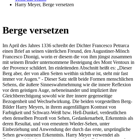
Harry Meyer, Berge versetzen
Berge versetzen
Im April des Jahres 1336 schreibt der Dichter Francesco Petrarca
einen Brief an seinen väterlichen Freund, den Augustiner-Mönch
Francesco Dionigi, worin er diesem die von ihm jüngst zusammen
mit seinem Bruder unternommene Besteigung des Mont Ventoux in
der Provence schildert. Im einleitenden Abschnitt heißt es: „Dieser
Berg aber, der von allen Seiten weithin sichtbar ist, steht mir fast
immer vor Augen.“ - Dieser Satz stellt beide Formen menschlichen
Sehens, die äußere Sinneswahrnehmung wie die innere Reflexion
vor dem geistigen Auge, nebeneinander und impliziert ihre
Gleichberechtigung sowohl wie ihre innere gegenseitige
Bezogenheit und Wechselwirkung. Die beiden vorgestellten Berg-
Bilder Harry Meyers, in ihrem augenfälligen Kontrast von
Farbigkeit und Schwarz-Weiß bzw. Hell-Dunkel, verdeutlichen
eben denselben Prozeß von Sehen, Gedankenarbeit, Erkenntnis als
deren Resultat, und von erneutem Wieder-Sehen, unter
Einbeziehung und Anwendung der durch das erste, ursprüngliche
Sehen gewonnenen Erkenntnis. Harry Meyer verwendet als