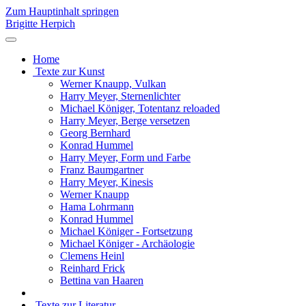
Zum Hauptinhalt springen
Brigitte Herpich
Home
Texte zur Kunst
Werner Knaupp, Vulkan
Harry Meyer, Sternenlichter
Michael Königer, Totentanz reloaded
Harry Meyer, Berge versetzen
Georg Bernhard
Konrad Hummel
Harry Meyer, Form und Farbe
Franz Baumgartner
Harry Meyer, Kinesis
Werner Knaupp
Hama Lohrmann
Konrad Hummel
Michael Königer - Fortsetzung
Michael Königer - Archäologie
Clemens Heinl
Reinhard Frick
Bettina van Haaren
Texte zur Literatur