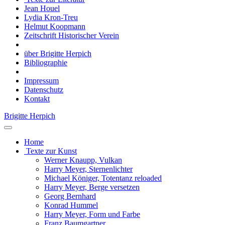
Jean Houel
Lydia Kron-Treu
Helmut Koopmann
Zeitschrift Historischer Verein
über Brigitte Herpich
Bibliographie
Impressum
Datenschutz
Kontakt
Brigitte Herpich
Home
Texte zur Kunst
Werner Knaupp, Vulkan
Harry Meyer, Sternenlichter
Michael Königer, Totentanz reloaded
Harry Meyer, Berge versetzen
Georg Bernhard
Konrad Hummel
Harry Meyer, Form und Farbe
Franz Baumgartner