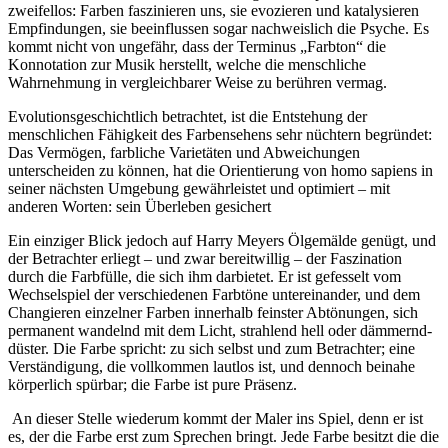
zweifellos: Farben faszinieren uns, sie evozieren und katalysieren
Empfindungen, sie beeinflussen sogar nachweislich die Psyche. Es
kommt nicht von ungefähr, dass der Terminus „Farbton“ die
Konnotation zur Musik herstellt, welche die menschliche
Wahrnehmung in vergleichbarer Weise zu berühren vermag.
Evolutionsgeschichtlich betrachtet, ist die Entstehung der
menschlichen Fähigkeit des Farbensehens sehr nüchtern begründet:
Das Vermögen, farbliche Varietäten und Abweichungen
unterscheiden zu können, hat die Orientierung von homo sapiens in
seiner nächsten Umgebung gewährleistet und optimiert – mit
anderen Worten: sein Überleben gesichert
Ein einziger Blick jedoch auf Harry Meyers Ölgemälde genügt, und
der Betrachter erliegt – und zwar bereitwillig – der Faszination
durch die Farbfülle, die sich ihm darbietet. Er ist gefesselt vom
Wechselspiel der verschiedenen Farbtöne untereinander, und dem
Changieren einzelner Farben innerhalb feinster Abtönungen, sich
permanent wandelnd mit dem Licht, strahlend hell oder dämmernd-
düster. Die Farbe spricht: zu sich selbst und zum Betrachter; eine
Verständigung, die vollkommen lautlos ist, und dennoch beinahe
körperlich spürbar; die Farbe ist pure Präsenz.
An dieser Stelle wiederum kommt der Maler ins Spiel, denn er ist
es, der die Farbe erst zum Sprechen bringt. Jede Farbe besitzt die die