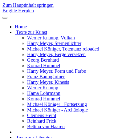
Zum Hauptinhalt springen
Brigitte Herpich
Home
Texte zur Kunst
Werner Knaupp, Vulkan
Harry Meyer, Sternenlichter
Michael Königer, Totentanz reloaded
Harry Meyer, Berge versetzen
Georg Bernhard
Konrad Hummel
Harry Meyer, Form und Farbe
Franz Baumgartner
Harry Meyer, Kinesis
Werner Knaupp
Hama Lohrmann
Konrad Hummel
Michael Königer - Fortsetzung
Michael Königer - Archäologie
Clemens Heinl
Reinhard Frick
Bettina van Haaren
Texte zur Literatur