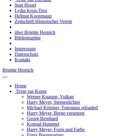
Jean Houel
Lydia Kron-Treu
Helmut Koopmann
Zeitschrift Historischer Verein
über Brigitte Herpich
Bibliographie
Impressum
Datenschutz
Kontakt
Brigitte Herpich
Home
Texte zur Kunst
Werner Knaupp, Vulkan
Harry Meyer, Sternenlichter
Michael Königer, Totentanz reloaded
Harry Meyer, Berge versetzen
Georg Bernhard
Konrad Hummel
Harry Meyer, Form und Farbe
Franz Baumgartner